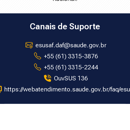
Última atualização: segunda-feira, 16 mar. 2026, 03:28
Anterior
Canais de Suporte
Avisos do site
esusaf.daf@saude.gov.br
óximo
Estrutura
+55 (61) 3315-3876
+55 (61) 3315-2244
OuvSUS 136
https://webatendimento.saude.gov.br/faq/esu
Scroll to top