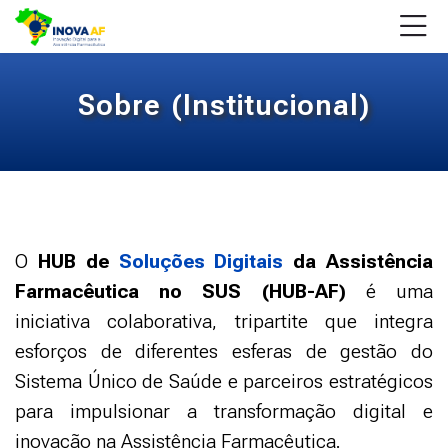
Skip to navigation
Skip to login form
Ir para o conteúdo principal
Skip to accessibility options
Skip to footer
Skip accessibility options
Soluções Digitais
Condições de conclusão
.
Soluções Digitais
Sobre (Institucional)
Última atualização: segunda-feira, 12 jan. 2026, 18:05
Página inicial
Páginas do site
Soluções Digitais
O
HUB de
Soluções Digitais
da Assistência
Farmacêutica no SUS (HUB-AF)
é uma
iniciativa colaborativa, tripartite que integra
esforços de diferentes esferas de gestão do
Sistema Único de Saúde e parceiros estratégicos
para impulsionar a transformação digital e
inovação na Assistência Farmacêutica.