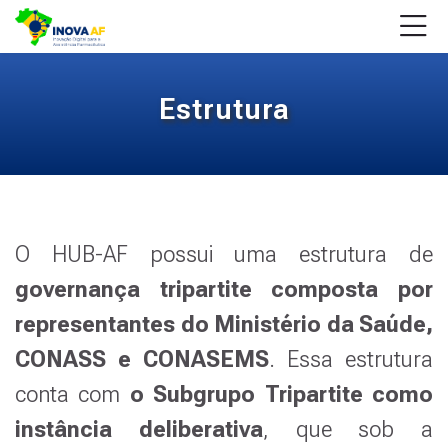
Skip to navigation
Skip to login form
Ir para o conteúdo principal
Skip to accessibility options
Skip to footer
Skip accessibility options
Estrutura
Condições de conclusão
.
Estrutura
Última atualização: segunda-feira, 12 jan. 2026, 18:07
Estrutura
Página inicial
Páginas do site
Estrutura
O HUB-AF possui uma estrutura de
governança tripartite composta por
representantes do Ministério da Saúde,
CONASS e CONASEMS
. Essa estrutura
conta com
o Subgrupo Tripartite como
instância deliberativa
, que sob a