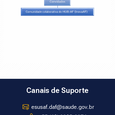
Última atualização: segunda-feira, 16 mar. 2026, 16:54
Anterior
Canais de Suporte
Soluções Digitais
esusaf.daf@saude.gov.br
óximo
Soluções Digitais