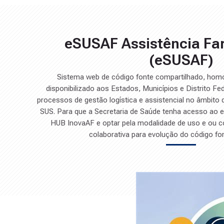
õ
e
s
D
i
g
eSUSAF Assistência Fa
it
a
i
(eSUSAF)
s
Sistema web de código fonte compartilhado, hom
disponibilizado aos Estados, Municípios e Distrito Fed
processos de gestão logística e assistencial no âmbito 
SUS. Para que a Secretaria de Saúde tenha acesso ao 
HUB InovaAF e optar pela modalidade de uso e ou c
colaborativa para evolução do código fo