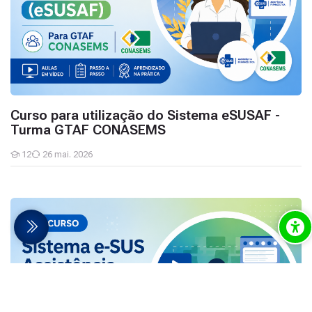
Curso para utilização do Sistema eSUSAF -
Turma GTAF CONASEMS
12
26 mai. 2026
Estudantes
Curso para utilização do Sistema eSUSAF (COLABORADORES)
debar