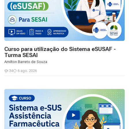
Curso para utilização do Sistema eSUSAF -
Turma SESAI
Amilton Barreto de Souza
34
6 ago. 2026
Estudantes
Curso para utilização do Sistema eSUSAF - Turma GTAF CONA
Scroll to top