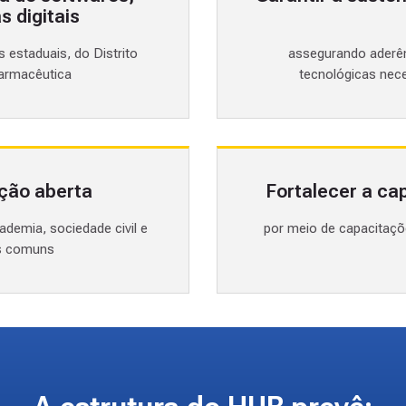
 digitais
 estaduais, do Distrito
assegurando aderên
Farmacêutica
tecnológicas nec
ação aberta
Fortalecer a ca
ademia, sociedade civil e
por meio de capacitaç
os comuns