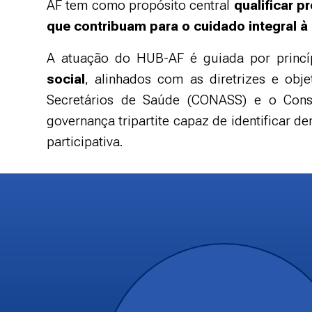
AF tem como propósito central
qualificar 
õ
e
que contribuam para o cuidado integral 
s
D
i
g
A atuação do HUB-AF é guiada por princ
it
a
i
social
, alinhados com as diretrizes e obj
s
Secretários de Saúde (CONASS) e o Cons
governança tripartite capaz de identificar 
participativa.