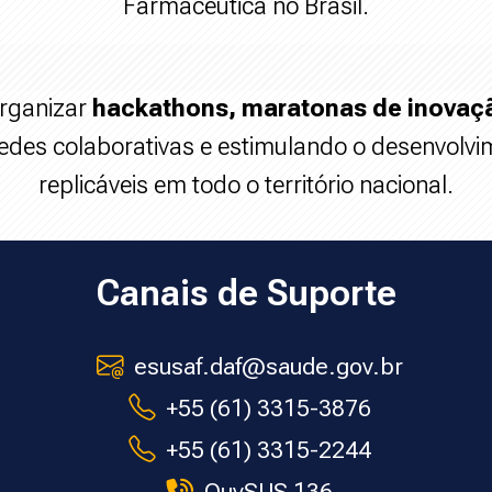
Farmacêutica no Brasil.
rganizar
hackathons, maratonas de inovaçã
redes colaborativas e estimulando o desenvolv
replicáveis em todo o território nacional.
Canais de Suporte
esusaf.daf@saude.gov.br
+55 (61) 3315-3876
+55 (61) 3315-2244
OuvSUS 136