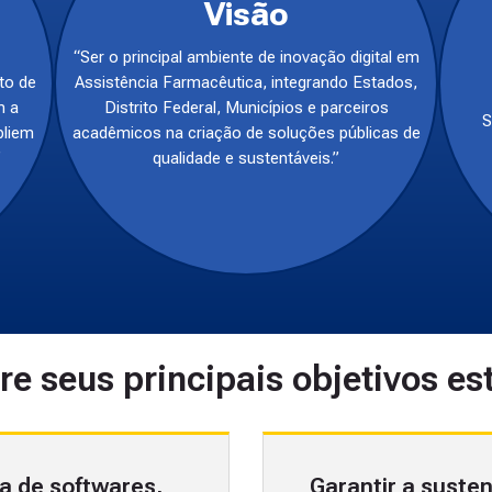
Visão
“Ser o principal ambiente de inovação digital em
to de
Assistência Farmacêutica, integrando Estados,
m a
Distrito Federal, Municípios e parceiros
S
pliem
acadêmicos na criação de soluções públicas de
”
qualidade e sustentáveis.”
re seus principais objetivos es
a de softwares,
Garantir a susten