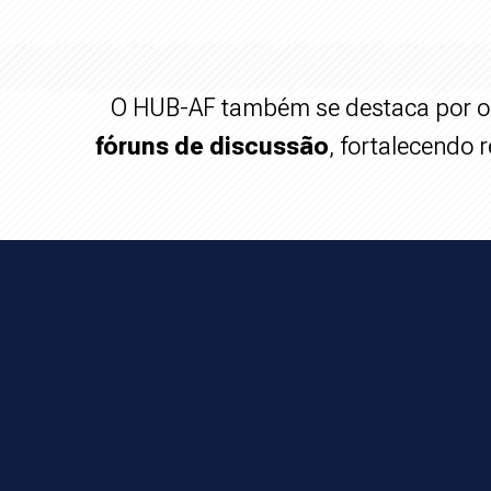
O HUB-AF também se destaca por o
fóruns de discussão
, fortalecendo 
Última atualização: segunda-feira, 16 mar. 2026, 03:28
ior
Próximo
Avisos do site
Estrutura