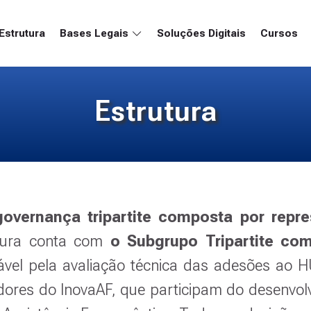
Estrutura
Bases Legais
Soluções Digitais
Cursos
Estrutura
governança tripartite composta por repr
utura conta com
o Subgrupo Tripartite com
vel pela avaliação técnica das adesões ao H
es do InovaAF, que participam do desenvolvi