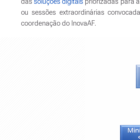
das
soluções digitais
priorizadas para a
u
r
ou sessões extraordinárias convocad
a
coordenação do InovaAF.