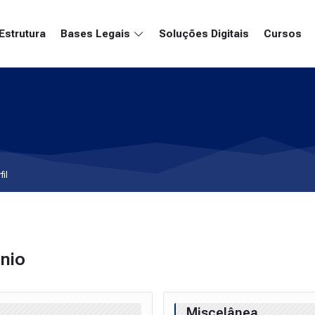
Estrutura
Bases Legais
Soluções Digitais
Cursos
fil
nio
l
Miscelânea