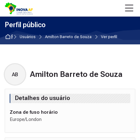
Skip to navigation
Skip to login form
Ir para o conteúdo principal
Skip to accessibility options
Skip to footer
Skip accessibility options
Perfil público
Página inicial
Usuários
Amilton Barreto de Souza
Ver perfil
Amilton Barreto de Souza
AB
Perfil de usuário
Blocos de conteúdo principal
Detalhes do usuário
Zona de fuso horário
Europe/London